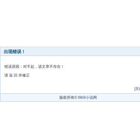
出现错误！
错误原因：对不起，该文章不存在！
请
返 回
并修正
[
关
版权所有©
t9b9小说网