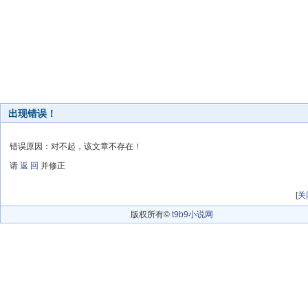
出现错误！
错误原因：对不起，该文章不存在！
请
返 回
并修正
[
关
版权所有©
t9b9小说网