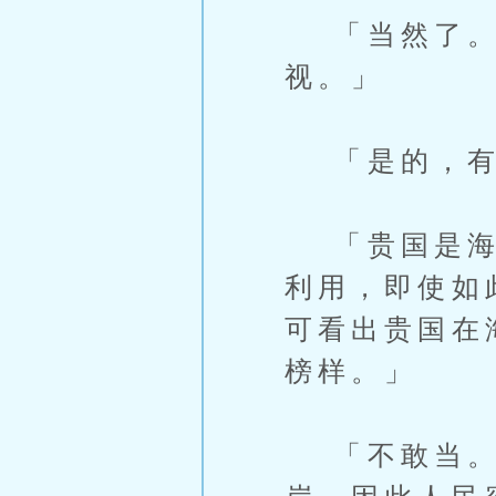
「当然了。您
视。」
「是的，有
「贵国是海岛
利用，即使如
可看出贵国在
榜样。」
「不敢当。