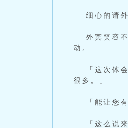
细心的请外
外宾笑容不
动。
「这次体会到
很多。」
「能让您有
「这么说来