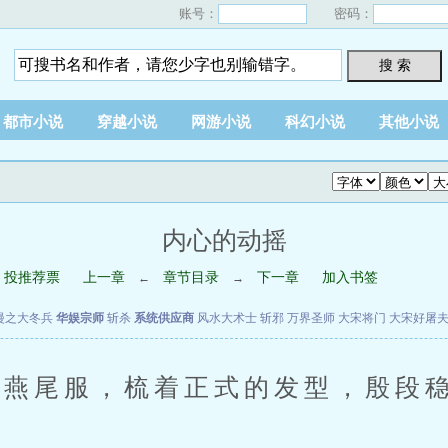
账号：
密码：
搜 索
都市小说
穿越小说
网游小说
科幻小说
其他小说
内心的动摇
投推荐票
上一章
章节目录
下一章
加入书签
←
→
漫之大冬兵
华娱宗师
斩杀
系统供应商
风水大术士
斩邪
万界圣师
大宋将门
大宋好屠
尾服，梳着正式的发型，殷段稳