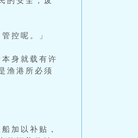
民的安全，废
管控呢。」
本身就载有许
是渔港所必须
」
船加以补贴，