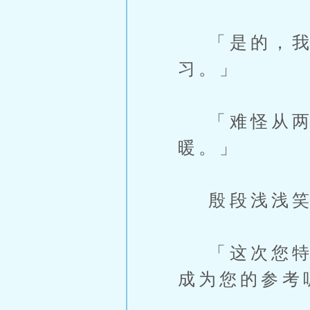
「是的，我是
习。」
「难怪从两位
暖。」
殷段浅浅笑
「这次您特地
成为您的参考