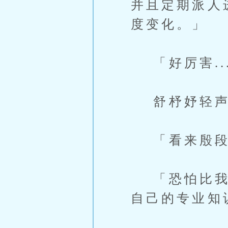
并且定期派人
度变化。」
「好厉害..
舒杼妤轻声
「看来殷段
「恐怕比我们
自己的专业知