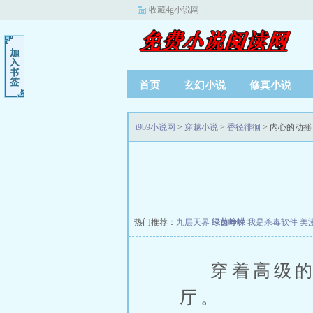
收藏4g小说网
首页
玄幻小说
修真小说
t9b9小说网
>
穿越小说
>
香径徘徊
> 内心的动摇
热门推荐：
九层天界
绿茵峥嵘
我是杀毒软件
美
穿着高级的燕
厅。