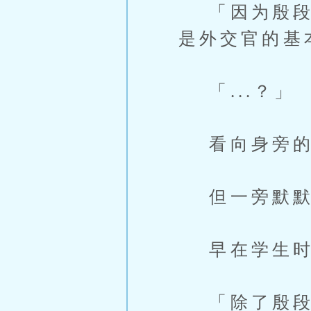
「因为殷段先
是外交官的基
「...？」
看向身旁的
但一旁默默
早在学生时期
「除了殷段