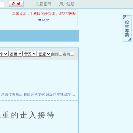
忘记密码
用户注册
温馨提示：手机版同步阅读，请访问网址
m.4g.re
翻页
夜间
夫
超级传奇商店
超级运动专家
超级浮空城
战争天堂
混元道纪
教练万岁
都市全能巨星
重的走入接待