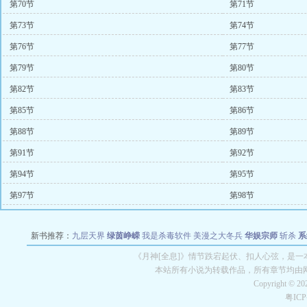
第70节
第71节
第73节
第74节
第76节
第77节
第79节
第80节
第82节
第83节
第85节
第86节
第88节
第89节
第91节
第92节
第94节
第95节
第97节
第98节
新书推荐：
九层天界
绿茵峥嵘
我是杀毒软件
美漫之大冬兵
华娱宗师
斩杀
系
空城
战争天堂
混元道纪
教练万岁
都市全能巨星
绝对交易
全职武神
位面复制
《月神[全息]》情节跌宕起伏、扣人心弦，是一本
本站所有小说为转载作品，所有章节均由
Copyright © 2
粤IC