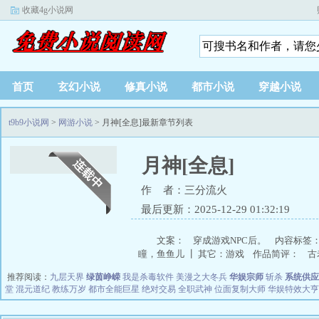
收藏4g小说网
首页
玄幻小说
修真小说
都市小说
穿越小说
t9b9小说网
>
网游小说
> 月神[全息]最新章节列表
月神[全息]
作 者：三分流火
最后更新：2025-12-29 01:32:19
文案： 穿成游戏NPC后。 内容标签
瞳，鱼鱼儿 ┃ 其它：游戏 作品简评： 古老
推荐阅读：
九层天界
绿茵峥嵘
我是杀毒软件
美漫之大冬兵
华娱宗师
斩杀
系统供应
堂
混元道纪
教练万岁
都市全能巨星
绝对交易
全职武神
位面复制大师
华娱特效大亨