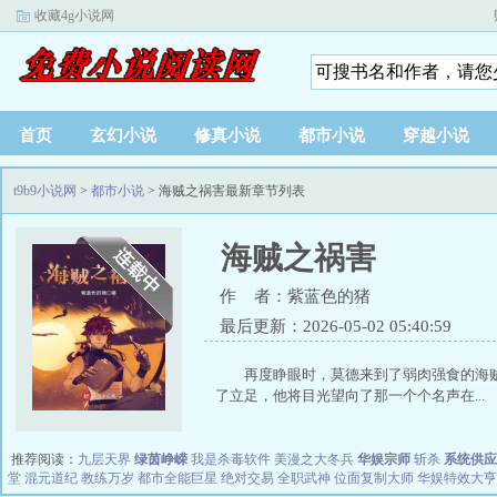
收藏4g小说网
首页
玄幻小说
修真小说
都市小说
穿越小说
t9b9小说网
>
都市小说
> 海贼之祸害最新章节列表
海贼之祸害
作 者：紫蓝色的猪
最后更新：2026-05-02 05:40:59
再度睁眼时，莫德来到了弱肉强食的
了立足，他将目光望向了那一个个名声在...
推荐阅读：
九层天界
绿茵峥嵘
我是杀毒软件
美漫之大冬兵
华娱宗师
斩杀
系统供应
堂
混元道纪
教练万岁
都市全能巨星
绝对交易
全职武神
位面复制大师
华娱特效大亨