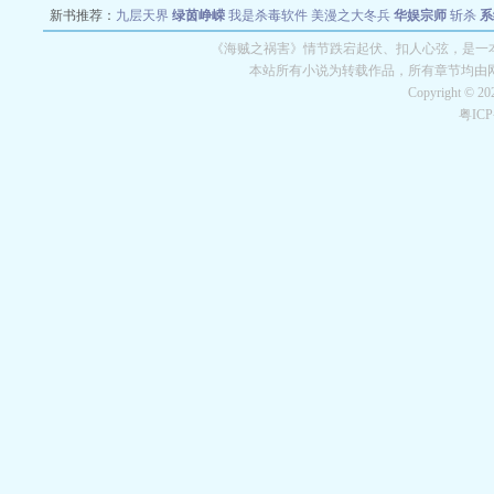
新书推荐：
九层天界
绿茵峥嵘
我是杀毒软件
美漫之大冬兵
华娱宗师
斩杀
系
空城
战争天堂
混元道纪
教练万岁
都市全能巨星
绝对交易
全职武神
位面复制
《海贼之祸害》情节跌宕起伏、扣人心弦，是一本
本站所有小说为转载作品，所有章节均由
Copyright © 2
粤IC