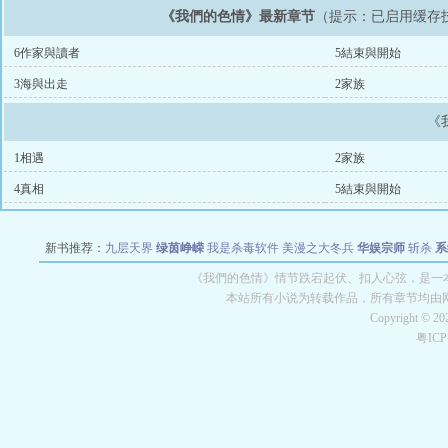
《我們的色情》最新章节
（提示：已启用缓存
6作家與讀者
5結束與開始
3海與出走
2家族
《
1相遇
2家族
4真相
5結束與開始
新书推荐：
九层天界
绿茵峥嵘
我是杀毒软件
美漫之大冬兵
华娱宗师
斩杀
系
空城
战争天堂
混元道纪
教练万岁
都市全能巨星
绝对交易
全职武神
位面复制
《我們的色情》情节跌宕起伏、扣人心弦，是一本
本站所有小说为转载作品，所有章节均由
Copyright © 2
粤IC