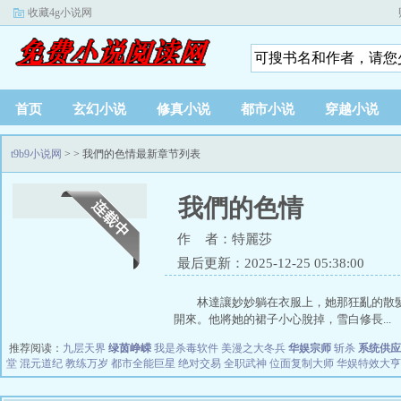
收藏4g小说网
首页
玄幻小说
修真小说
都市小说
穿越小说
t9b9小说网
>
> 我們的色情最新章节列表
我們的色情
作 者：特麗莎
最后更新：2025-12-25 05:38:00
林達讓妙妙躺在衣服上，她那狂亂的散
開來。他將她的裙子小心脫掉，雪白修長...
推荐阅读：
九层天界
绿茵峥嵘
我是杀毒软件
美漫之大冬兵
华娱宗师
斩杀
系统供应
堂
混元道纪
教练万岁
都市全能巨星
绝对交易
全职武神
位面复制大师
华娱特效大亨