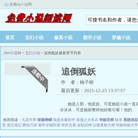
收藏4g小说网
首页
玄幻小说
修真小说
都市小说
穿越小说
t9b9小说网
>
玄幻小说
> 追倒狐妖最新章节列表
追倒狐妖
作 者：柚子樹
最后更新：2025-12-25 13:37:57
她是人類，他是妖。可是她從小就一直
冷冰冰，可是她卻覺得他好吸引喔！他的...
推荐阅读：
九层天界
绿茵峥嵘
我是杀毒软件
美漫之大冬兵
华娱宗师
斩杀
系统供应
堂
混元道纪
教练万岁
都市全能巨星
绝对交易
全职武神
位面复制大师
华娱特效大亨