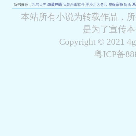
新书推荐：
九层天界
绿茵峥嵘
我是杀毒软件
美漫之大冬兵
华娱宗师
斩杀
系
空城
战争天堂
混元道纪
教练万岁
都市全能巨星
绝对交易
全职武神
位面复制
本站所有小说为转载作品，所
是为了宣传本
Copyright © 2021 4
粤ICP备8