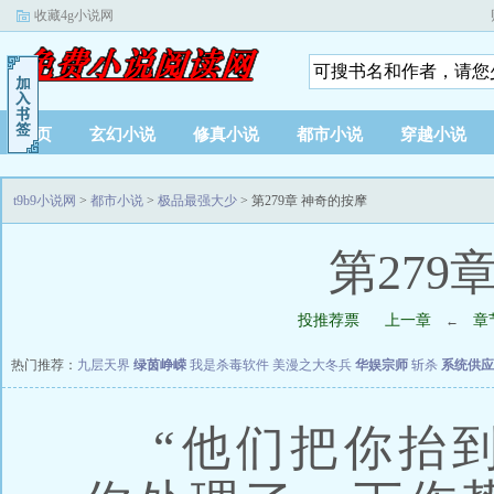
收藏4g小说网
首页
玄幻小说
修真小说
都市小说
穿越小说
t9b9小说网
>
都市小说
>
极品最强大少
> 第279章 神奇的按摩
第279
投推荐票
上一章
章
←
热门推荐：
九层天界
绿茵峥嵘
我是杀毒软件
美漫之大冬兵
华娱宗师
斩杀
系统供应
“他们把你抬到