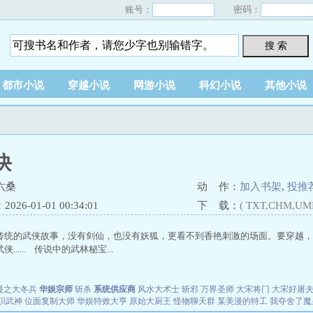
账号：
密码：
搜 索
都市小说
穿越小说
网游小说
科幻小说
其他小说
诀
六桑
动 作：
加入书架
,
投推
26-01-01 00:34:01
下 载：
(
TXT
,CHM,UM
传统的武侠故事，没有剑仙，也没有妖狐，更看不到香艳刺激的场面。要穿越，
...... 传说中的武林秘宝...
漫之大冬兵
华娱宗师
斩杀
系统供应商
风水大术士
斩邪
万界圣师
大宋将门
大宋好屠
职武神
位面复制大师
华娱特效大亨
原始大厨王
怪物聊天群
某美漫的特工
我夺舍了魔