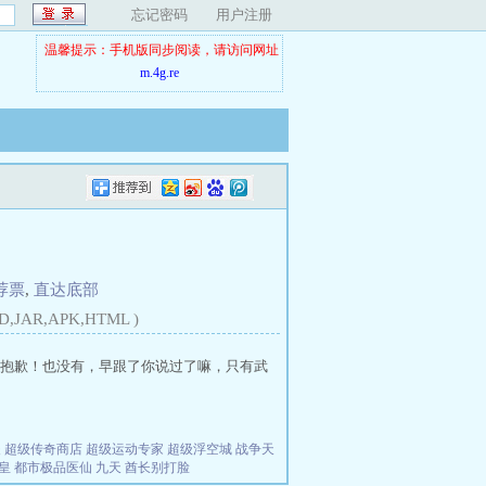
忘记密码
用户注册
温馨提示：手机版同步阅读，请访问网址
m.4g.re
荐票
,
直达底部
D,JAR,APK,HTML )
抱歉！也没有，早跟了你说过了嘛，只有武
夫
超级传奇商店
超级运动专家
超级浮空城
战争天
皇
都市极品医仙
九天
酋长别打脸