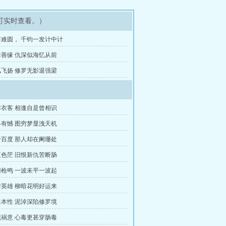
可实时查看。）
难圆， 千钧一发计中计
善缘 仇深似海忆从前
飞扬 修罗无影退强梁
衣客 相逢自是曾相识
有憾 图穷梦显洩天机
百度 那人却在阑珊处
色茫 旧恨新仇苦断肠
枪鸣 一波未平一波起
英雄 柳暗花明好运来
本性 泥淖深陷修罗境
祸意 心毒更甚穿肠毒