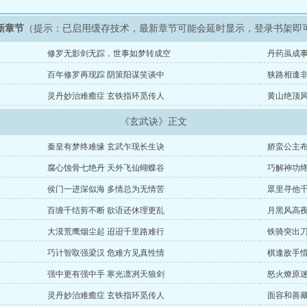
新章节
（提示：已启用缓存技术，最新章节可能会延时显示，登录书架即
修罗无影剑无踪，世事如梦转成空
丹药虽成事
百年修罗再现踪 阴策阳谋笑谈中
狭路相逢非
灵丹妙治难癒症 玄铁指环觅传人
黄山绝顶风
《玄武诀》正文
秦皇有梦终难缘 玄武乍现长生诀
娇蛮公主布
腐心蚀骨七绝丹 天外飞仙蝴蝶谷
巧解神功终
侯门一进深似海 多情总为无情苦
眾里寻他千
百缠千结剪不断 欲语还休理更乱
月黑风高夜
大漠荒鹰烟尘起 迢迢千里路难行
铁骑突出刀
巧计智取强梁汉 危难方见真性情
棋逢敌手惜
强中更有强中手 寒光凛冽天狼剑
怒火燎原迷
灵丹妙治难癒症 玄铁指环觅传人
面容和善藏