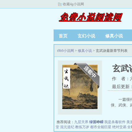
收藏4g小说网
首页
玄幻小说
修真小说
t9b9小说网
>
修真小说
> 玄武诀最新章节列表
玄武
作 者：
最后更新：20
一篇很
侠、武侠、武侠
推荐阅读：
九层天界
绿茵峥嵘
我是杀毒软件
美
堂
混元道纪
教练万岁
都市全能巨星
绝对交易
全