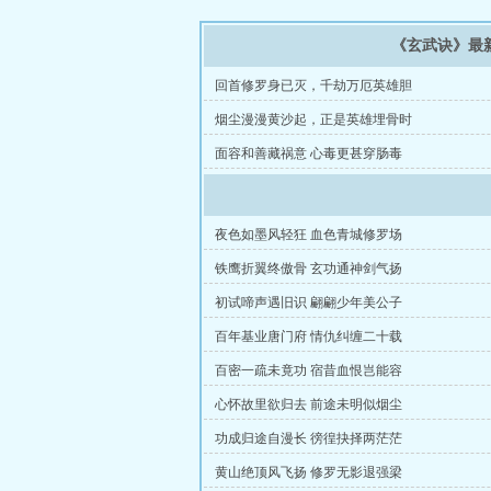
《玄武诀》最
回首修罗身已灭，千劫万厄英雄胆
烟尘漫漫黄沙起，正是英雄埋骨时
面容和善藏祸意 心毒更甚穿肠毒
夜色如墨风轻狂 血色青城修罗场
铁鹰折翼终傲骨 玄功通神剑气扬
初试啼声遇旧识 翩翩少年美公子
百年基业唐门府 情仇纠缠二十载
百密一疏未竟功 宿昔血恨岂能容
心怀故里欲归去 前途未明似烟尘
功成归途自漫长 徬徨抉择两茫茫
黄山绝顶风飞扬 修罗无影退强梁