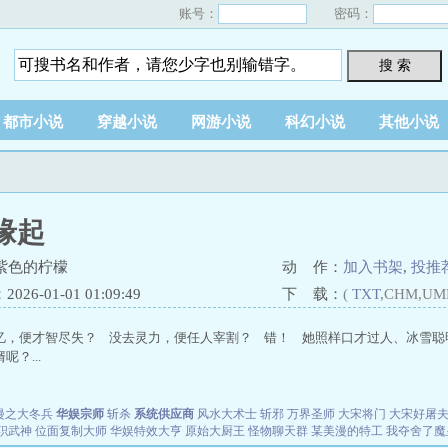
账号：
密码：
搜 索
都市小说
穿越小说
网游小说
科幻小说
其他小说
缘起
紫色的柠檬
动 作：
加入书架
,
投推
26-01-01 01:09:49
下 载：
(
TXT
,CHM,UM
，便才智尽失？ 没去灵力，便任人宰割？ 错！ 她照样口才过人、冰雪聪明、武功..
？...
漫之大冬兵
华娱宗师
斩杀
系统供应商
风水大术士
斩邪
万界圣师
大宋将门
大宋好屠
职武神
位面复制大师
华娱特效大亨
原始大厨王
怪物聊天群
某美漫的特工
我夺舍了魔