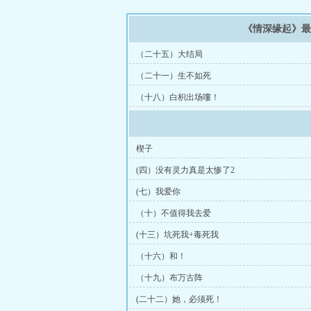
《情深缘起》
（二十五）大结局
（二十一）生不如死
（十八）白枳出场嘍！
楔子
(四）没有灵力真是太惨了2
(七）我爱你
（十）不值得我去爱
(十三）坑死我+毒死我
（十六）和！
（十九）布万古阵
(二十二）她，必须死！