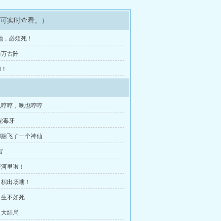
即可实时查看。）
她，必须死！
布万古阵
和！
也哼哼，晚也哼哼
蛇毒牙
脚踹飞了一个神仙
宫
掉河里啦！
白枳出场嘍！
）生不如死
）大结局