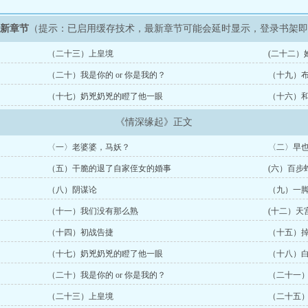
最新章节
（提示：已启用缓存技术，最新章节可能会延时显示，登录书架
（二十三）上皇境
(二十二）
（二十）我是你的 or 你是我的？
（十九）
（十七）奶兇奶兇的瞪了他一眼
（十六）
《情深缘起》正文
〈一〉老婆婆，马妖？
〈二〉早
（五）干脆的退了自家侄女的婚事
(六）百步
（八）阴谋论
（九）一
（十一）我们没有那么熟
(十二）天
（十四）初战告捷
（十五）
（十七）奶兇奶兇的瞪了他一眼
（十八）
（二十）我是你的 or 你是我的？
（二十一
（二十三）上皇境
（二十五