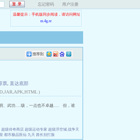
忘记密码
用户注册
温馨提示：手机版同步阅读，请访问网址
m.4g.re
荐票
,
直达底部
D,JAR,APK,HTML )
....咳，一点也不卓越...... 但，谁
夫
超级传奇商店
超级运动专家
超级浮空城
战争天
皇
都市极品医仙
九天
酋长别打脸