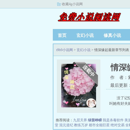
收藏4g小说网
首页
玄幻小说
修真小说
t9b9小说网
>
玄幻小说
> 情深缘起最新章节列表
情深
作 者：
最后更新：20
没了记忆
叫她有好夫婿呢
推荐阅读：
九层天界
绿茵峥嵘
我是杀毒软件
美
堂
混元道纪
教练万岁
都市全能巨星
绝对交易
全